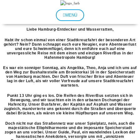
Zum
Inhalt
springen
MENÜ
Liebe Hamburg-Entdecker und Wasserratten,
Habt ihr schon einmal von einer Stadtkreuzfahrt der besonderen Art
gehört? Nein? Dann schnappt euch eure Neugier, eure Abenteuerlust
und eure Schwimmflügel, denn ich entführe euch auf eine
unvergessliche Reise mit dem einen und einzigen RiverBus in der
Hafenmetropole Hamburg!
Es war ein sonniger Sonntag, als Angelika, Theo, Anja und ich uns auf
den Weg zur Bushaltestelle am Brooktorkai 16 in der Speicherstadt
von Hamburg machten. Der Duft von frischer Brise und Abenteuer
lag in der Luft, als wir voller Vorfreude auf unsere Stadtkreuzfahrt
warteten.
Punkt 13 Uhr ging es los. Die Reifen des RiverBus setzten sich in
Bewegung, und wir tauchten ein in den urbanen Dschungel der
Hafencity. Unser Busfahrer, der Kapitän auf Asphalt und Wasser
zugleich, manövrierte uns gekonnt durch die Straßen und überquerte
dabei Brücken, als wären sie kleine Hüpfburgen auf unserem Weg.
Doch nicht nur das Straßennetz war unser Spielplatz, nein, auch die
majestätische Elbphilharmonie und die imposante Speicherstadt
zogen an uns vorbei. Unser Guide, Paul, ein wandelndes Lexikon der
hanseatischen Anekdoten, versorgte uns mit „unnützem