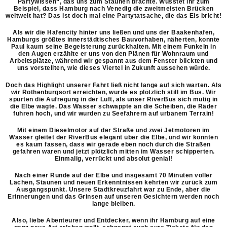
Partywissen“, das uns zum Staunen brachte. Wusstet ihr zum
Beispiel, dass Hamburg nach Venedig die zweitmeisten Brücken
weltweit hat? Das ist doch mal eine Partytatsache, die das Eis bricht!
Als wir die Hafencity hinter uns ließen und uns der Baakenhafen,
Hamburgs größtes innerstädtisches Bauvorhaben, näherten, konnte
Paul kaum seine Begeisterung zurückhalten. Mit einem Funkeln in
den Augen erzählte er uns von den Plänen für Wohnraum und
Arbeitsplätze, während wir gespannt aus dem Fenster blickten und
uns vorstellten, wie dieses Viertel in Zukunft aussehen würde.
Doch das Highlight unserer Fahrt ließ nicht lange auf sich warten. Als
wir Rothenburgsort erreichten, wurde es plötzlich still im Bus. Wir
spürten die Aufregung in der Luft, als unser RiverBus sich mutig in
die Elbe wagte. Das Wasser schwappte an die Scheiben, die Räder
fuhren hoch, und wir wurden zu Seefahrern auf urbanem Terrain!
Mit einem Dieselmotor auf der Straße und zwei Jetmotoren im
Wasser gleitet der RiverBus elegant über die Elbe, und wir konnten
es kaum fassen, dass wir gerade eben noch durch die Straßen
gefahren waren und jetzt plötzlich mitten im Wasser schipperten.
Einmalig, verrückt und absolut genial!
Nach einer Runde auf der Elbe und insgesamt 70 Minuten voller
Lachen, Staunen und neuen Erkenntnissen kehrten wir zurück zum
Mit
Ausgangspunkt. Unsere Stadtkreuzfahrt war zu Ende, aber die
Erinnerungen und das Grinsen auf unseren Gesichtern werden noch
dem
lange bleiben.
Laden
des
Also, liebe Abenteurer und Entdecker, wenn ihr Hamburg auf eine
Videos