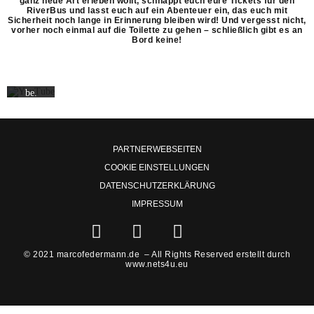
ganz neue Art erleben wollt, schnappt euch eure Tickets für den
akzepti
RiverBus und lasst euch auf ein Abenteuer ein, das euch mit
eren
Sicherheit noch lange in Erinnerung bleiben wird! Und vergesst nicht,
Sie die
vorher noch einmal auf die Toilette zu gehen – schließlich gibt es an
Datens
Bord keine!
chutze
rkläru
ng von
YouTu
be.
Mehr
erfahre
n
PARTNERWEBSEITEN
Video
laden
COOKIE EINSTELLUNGEN
DATENSCHUTZERKLÄRUNG
YouTub
IMPRESSUM
e immer
F
I
F
I
entsperr
a
n
l
c
en
c
s
i
o
© 2021 marcofedermann.de – All Rights Reserved erstellt durch
www.nets4u.eu
e
t
c
n
b
a
k
-
o
g
r
f