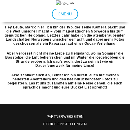
Zum
Inhalt
springen
MENÜ
Hey Leute, Marco hier! Ich bin der Typ, der seine Kamera packt und
die Welt unsicher macht – vom majestätischen Norwegen bis zum
gemütlichen Helgoland. Letztes Jahr habe ich die atemberaubenden
Landschaften Norwegens unsicher gemacht und dabei mehr Fotos
geschossen als ein Paparazzi auf einer Oscar-Verleihung!
Aber vergesst nicht meine Liebe zu Helgoland, wo im Sommer die
Basstölpel die Luft beherrschen und im Winter die Kegelrobben die
Strände erobern. Ich sag’s euch, dort zu sein ist wie ein
Dauerfeuerwerk für meine Linse!
Also schnallt euch an, Leute! Ich bin bereit, euch mit meinen
neuesten Abenteuern und den beeindruckendsten Fotos zu
begeistern. Lasst uns zusammen auf eine Reise gehen, die euch
sprachlos macht und eure Bucket List sprengt!
PARTNERWEBSEITEN
COOKIE EINSTELLUNGEN