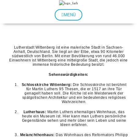
Zum
Inhalt
springen
MENÜ
Lutherstadt Wittenberg ist eine malerische Stadt in Sachsen-
Anhalt, Deutschland. Sie liegt an der Elbe, etwa 90 Kilometer
südwestlich von Berlin. Mit einer Bevölkerung von rund 46.000
Einwohnern ist Wittenberg eine mittelgroße Stadt, die jedoch eine
immense historische Bedeutung besitzt.
Sehenswürdigkeiten:
Schlosskirche Wittenberg:
Die Schlosskirche ist berühmt
für Martin Luthers 95 Thesen, die er 1517 an ihre Tür
genagelt haben soll. Die Kirche ist ein Meisterwerk der
spätgotischen Architektur und ein bedeutendes religiöses
Wahrzeichen.
Lutherhaus:
Martin Luthers ehemaliges Wohnhaus, das
heute ein Museum ist. Hier kann man Luthers persönliche
Gegenstände sehen und mehr über sein Leben und seine
Ideen erfahren.
Melanchthonhaus:
Das Wohnhaus des Reformators Philipp