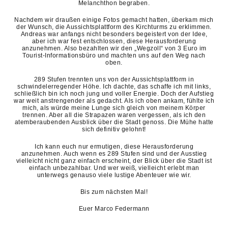
Melanchthon begraben.
Nachdem wir draußen einige Fotos gemacht hatten, überkam mich
der Wunsch, die Aussichtsplattform des Kirchturms zu erklimmen.
Andreas war anfangs nicht besonders begeistert von der Idee,
aber ich war fest entschlossen, diese Herausforderung
anzunehmen. Also bezahlten wir den „Wegzoll“ von 3 Euro im
Tourist-Informationsbüro und machten uns auf den Weg nach
oben.
289 Stufen trennten uns von der Aussichtsplattform in
schwindelerregender Höhe. Ich dachte, das schaffe ich mit links,
schließlich bin ich noch jung und voller Energie. Doch der Aufstieg
war weit anstrengender als gedacht. Als ich oben ankam, fühlte ich
mich, als würde meine Lunge sich gleich von meinem Körper
trennen. Aber all die Strapazen waren vergessen, als ich den
atemberaubenden Ausblick über die Stadt genoss. Die Mühe hatte
sich definitiv gelohnt!
Ich kann euch nur ermutigen, diese Herausforderung
anzunehmen. Auch wenn es 289 Stufen sind und der Ausstieg
vielleicht nicht ganz einfach erscheint, der Blick über die Stadt ist
einfach unbezahlbar. Und wer weiß, vielleicht erlebt man
unterwegs genauso viele lustige Abenteuer wie wir.
Bis zum nächsten Mal!
Euer Marco Federmann