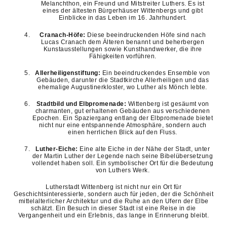
Melanchthon, ein Freund und Mitstreiter Luthers. Es ist
eines der ältesten Bürgerhäuser Wittenbergs und gibt
Einblicke in das Leben im 16. Jahrhundert.
Cranach-Höfe:
Diese beeindruckenden Höfe sind nach
Lucas Cranach dem Älteren benannt und beherbergen
Kunstausstellungen sowie Kunsthandwerker, die ihre
Fähigkeiten vorführen.
Allerheiligenstiftung:
Ein beeindruckendes Ensemble von
Gebäuden, darunter die Stadtkirche Allerheiligen und das
ehemalige Augustinerkloster, wo Luther als Mönch lebte.
Stadtbild und Elbpromenade:
Wittenberg ist gesäumt von
charmanten, gut erhaltenen Gebäuden aus verschiedenen
Epochen. Ein Spaziergang entlang der Elbpromenade bietet
nicht nur eine entspannende Atmosphäre, sondern auch
einen herrlichen Blick auf den Fluss.
Luther-Eiche:
Eine alte Eiche in der Nähe der Stadt, unter
der Martin Luther der Legende nach seine Bibelübersetzung
vollendet haben soll. Ein symbolischer Ort für die Bedeutung
von Luthers Werk.
Lutherstadt Wittenberg ist nicht nur ein Ort für
Geschichtsinteressierte, sondern auch für jeden, der die Schönheit
mittelalterlicher Architektur und die Ruhe an den Ufern der Elbe
schätzt. Ein Besuch in dieser Stadt ist eine Reise in die
Vergangenheit und ein Erlebnis, das lange in Erinnerung bleibt.