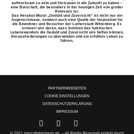
aufmerksam zu sein und Vertrauen in die Zukunft zu haben –
eine Botschaft, die besonders in der heutigen Zeit von großer
Relevanz ist.
Das Herakut-Mural „Geduld und Zuversicht“ ist nicht nur ein
Augenschmaus, sondern auch eine Quelle der Inspiration für
die Bewohner und Besucher der Lutherstadt Wittenberg. Es
erinnert uns daran, dass inmitten des hektischen
Lebenswandels die Geduld und Zuversicht uns helfen können,
Herausforderungen zu überwinden und ein erfülltes Leben zu
führen.
PARTNERWEBSEITEN
COOKIE EINSTELLUNGEN
DATENSCHUTZERKLÄRUNG
IMPRESSUM
F
I
F
I
a
n
l
c
© 2021 marcofedermann.de – All Rights Reserved erstellt durch