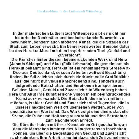
Herakut-Mural in der Lutherstadt Wittenberg
In der malerischen Lutherstadt Wittenberg gibt es nicht nur
historische Denkmäler und beeindruckende Bauwerke zu
bewundern, sondern auch moderne Kunst, die die Straßen der
Stadt zum Leben erweckt. Ein bemerkenswertes Beispiel dafür
ist das Herakut-Mural mit dem inspirierenden Titel „Geduld und
Zuversicht“.
Die Künstler hinter diesem beeindruckenden Werk sind Hera
(Jasmin Siddiqui) und Akut (Falk Lehmann), die gemeinsam als
Herakut bekannt sind. Herakut ist ein renommiertes Street-Art-
Duo aus Deutschland, dessen Arbeiten weltweit Beachtung
finden. Ihr Stil zeichnet sich durch eindrucksvolle Graffitibilder
aus, die nicht nur visuell ansprechend sind, sondern auch
tiefgreifende Botschaften und Emotionen transportieren.
Bei dem Mural „Geduld und Zuversicht“ in Wittenberg haben
Hera und Akut ihre künstlerische Vision in ein beeindruckendes
Kunstwerk verwandelt. Die Botschaft, die sie vermitteln
möchten, ist klar: Geduld und Zuversicht sind Tugenden, die in
unserer hektischen Welt oft übersehen werden, aber von
unschätzbarem Wert sind. Das Werk zeigt eine eindrucksvolle
Szene, die Ruhe und Hoffnung ausstrahlt und den Betrachter
zum Nachdenken anregt.
Die Künstler haben mit ihrer Kunst einen Ort geschaffen, an
dem die Menschen inmitten des Alltagsstresses innehalten
können, um über die Bedeutung von Geduld und Zuversicht
nachzudenken. Ihre Arbeit ermutigt dazu, sich Zeit zu nehmen,