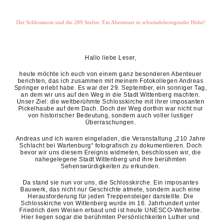
Der Schlossturm und die 289 Stufen: Ein Abenteuer in schwindelerregender Höhe!
Hallo liebe Leser,
heute möchte ich euch von einem ganz besonderen Abenteuer
berichten, das ich zusammen mit meinem Fotokollegen Andreas
Springer erlebt habe. Es war der 29. September, ein sonniger Tag,
an dem wir uns auf den Weg in die Stadt Wittenberg machten.
Unser Ziel: die weltberühmte Schlosskirche mit ihrer imposanten
Pickelhaube auf dem Dach. Doch der Weg dorthin war nicht nur
von historischer Bedeutung, sondern auch voller lustiger
Überraschungen.
Andreas und ich waren eingeladen, die Veranstaltung „210 Jahre
Schlacht bei Wartenburg“ fotografisch zu dokumentieren. Doch
bevor wir uns diesem Ereignis widmeten, beschlossen wir, die
nahegelegene Stadt Wittenberg und ihre berühmten
Sehenswürdigkeiten zu erkunden.
Da stand sie nun vor uns, die Schlosskirche. Ein imposantes
Bauwerk, das nicht nur Geschichte atmete, sondern auch eine
Herausforderung für jeden Treppensteiger darstellte. Die
Schlosskirche von Wittenberg wurde im 16. Jahrhundert unter
Friedrich dem Weisen erbaut und ist heute UNESCO-Welterbe.
Hier liegen sogar die berühmten Persönlichkeiten Luther und