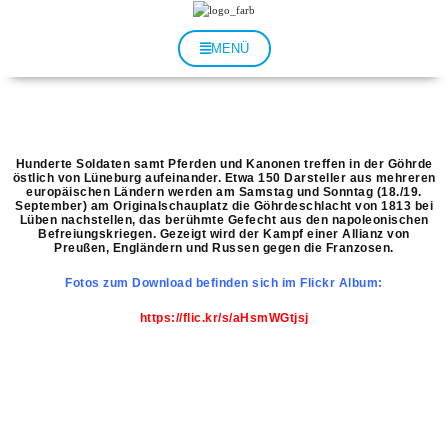
Zum
Inhalt
springen
MENÜ
Hunderte Soldaten samt Pferden und Kanonen treffen in der Göhrde
östlich von Lüneburg aufeinander. Etwa 150 Darsteller aus mehreren
europäischen Ländern werden am Samstag und Sonntag (18./19.
September) am Originalschauplatz die Göhrdeschlacht von 1813 bei
Lüben nachstellen, das berühmte Gefecht aus den napoleonischen
Befreiungskriegen. Gezeigt wird der Kampf einer Allianz von
Preußen, Engländern und Russen gegen die Franzosen.
Fotos zum Download befinden sich im Flickr Album:
https://flic.kr/s/aHsmWGtjsj