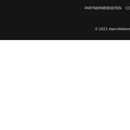
PARTNERWEBSEITEN
CO
© 2021 marcofederma
HOME
BLOG
FOTOGRAFIE
VIDEOGRAFIE
REISEZIELE